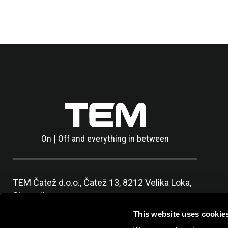
On | Off and everything in between
TEM Čatež d.o.o.,
Čatež 13, 8212 Velika Loka,
Slovenija
tel:
+386 7 348 99 00
|
mail:
info@tem.si
This website uses cookie