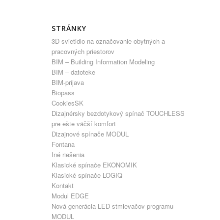
STRÁNKY
3D svietidlo na označovanie obytných a
pracovných priestorov
BIM – Building Information Modeling
BIM – datoteke
BIM-prijava
Biopass
CookiesSK
Dizajnérsky bezdotykový spínač TOUCHLESS
pre ešte väčší komfort
Dizajnové spínače MODUL
Fontana
Iné riešenia
Klasické spínače EKONOMIK
Klasické spínače LOGIQ
Kontakt
Modul EDGE
Nová generácia LED stmievačov programu
MODUL