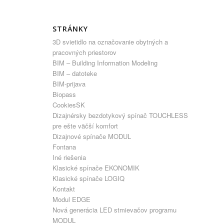
STRÁNKY
3D svietidlo na označovanie obytných a
pracovných priestorov
BIM – Building Information Modeling
BIM – datoteke
BIM-prijava
Biopass
CookiesSK
Dizajnérsky bezdotykový spínač TOUCHLESS
pre ešte väčší komfort
Dizajnové spínače MODUL
Fontana
Iné riešenia
Klasické spínače EKONOMIK
Klasické spínače LOGIQ
Kontakt
Modul EDGE
Nová generácia LED stmievačov programu
MODUL