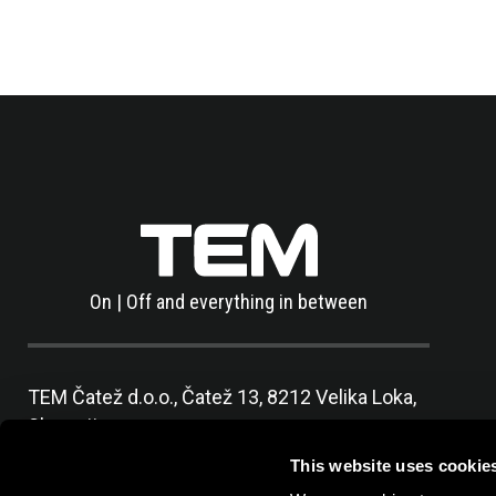
On | Off and everything in between
TEM Čatež d.o.o.,
Čatež 13, 8212 Velika Loka,
Slovenija
tel:
+386 7 348 99 00
|
mail:
info@tem.si
This website uses cookie