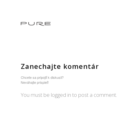
Zanechajte komentár
Chcete sa pripojiť k diskusii?
Neváhajte prispieť!
You must be logged in to post a comment.